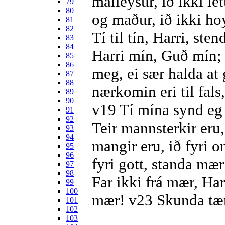
málleysur, ið ikki l
79
80
og maður, ið ikki ho
81
82
Tí til tín, Harri, st
83
84
Harri mín, Guð mín
85
86
meg, ei sær halda at
87
88
nærkomin eri til fal
89
90
v19
Tí mína synd eg 
91
92
Teir mannsterkir eru,
93
94
mangir eru, ið fyri 
95
96
fyri gott, standa mær 
97
98
Far ikki frá mær, Har
99
100
mær!
v23
Skunda tær 
101
102
103