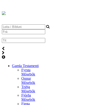
Gamla Testamenti
Fyrsta
Mósebók
Onnur
Mósebók
Triðja
Mósebók
Fjórða
Mósebók
Fimta