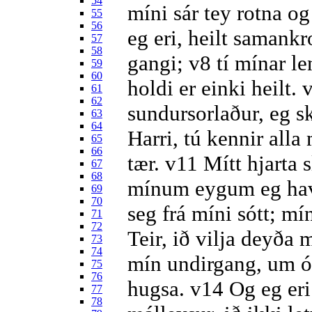
54
míni sár tey rotna 
55
56
eg eri, heilt samank
57
58
gangi;
v8
tí mínar le
59
60
holdi er einki heilt.
61
62
sundursorlaður, eg s
63
64
Harri, tú kennir alla 
65
66
tær.
v11
Mítt hjarta sl
67
68
mínum eygum eg hav
69
70
seg frá míni sótt; mí
71
72
Teir, ið vilja deyða m
73
74
mín undirgang, um ól
75
76
hugsa.
v14
Og eg eri
77
78