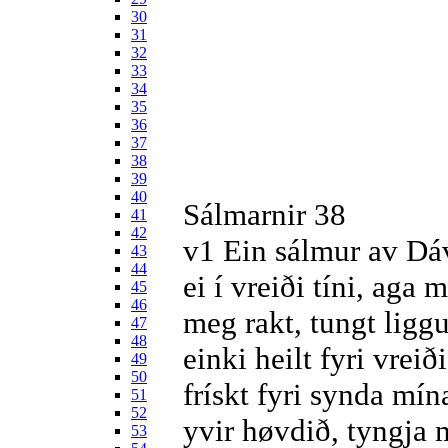
30
31
32
33
34
35
36
37
38
39
40
Sálmarnir 38
41
42
v1
Ein sálmur av Dáv
43
44
ei í vreiði tíni, aga m
45
46
meg rakt, tungt ligg
47
48
einki heilt fyri vrei
49
50
frískt fyri synda mín
51
52
yvir høvdið, tyngja 
53