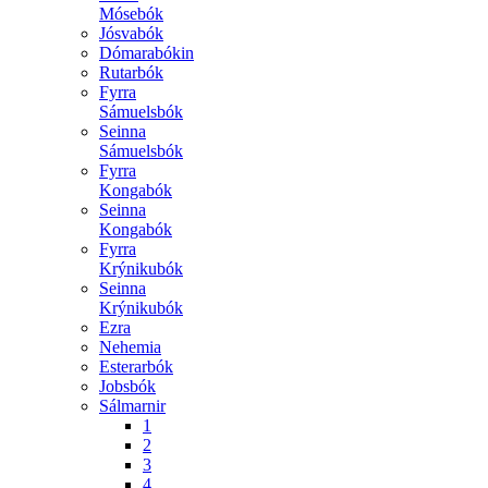
Mósebók
Jósvabók
Dómarabókin
Rutarbók
Fyrra
Sámuelsbók
Seinna
Sámuelsbók
Fyrra
Kongabók
Seinna
Kongabók
Fyrra
Krýnikubók
Seinna
Krýnikubók
Ezra
Nehemia
Esterarbók
Jobsbók
Sálmarnir
1
2
3
4