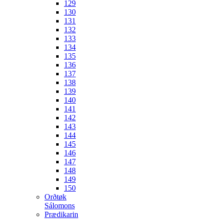
129
130
131
132
133
134
135
136
137
138
139
140
141
142
143
144
145
146
147
148
149
150
Orðtøk
Sálomons
Prædikarin