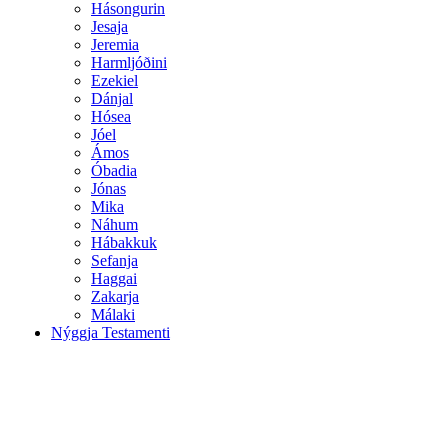
Hásongurin
Jesaja
Jeremia
Harmljóðini
Ezekiel
Dánjal
Hósea
Jóel
Ámos
Óbadia
Jónas
Mika
Náhum
Hábakkuk
Sefanja
Haggai
Zakarja
Málaki
Nýggja Testamenti