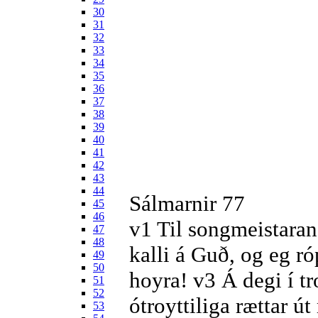
30
31
32
33
34
35
36
37
38
39
40
41
42
43
44
Sálmarnir 77
45
46
v1
Til songmeistarans
47
48
kalli á Guð, og eg r
49
50
hoyra!
v3
Á degi í tr
51
52
ótroyttiliga rættar ú
53