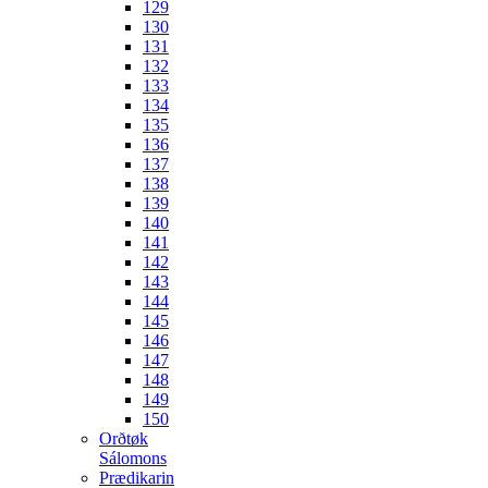
129
130
131
132
133
134
135
136
137
138
139
140
141
142
143
144
145
146
147
148
149
150
Orðtøk
Sálomons
Prædikarin