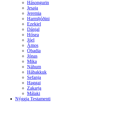
Hásongurin
Jesaja
Jeremia
Harmljóðini
Ezekiel
Dánjal
Hósea
Jóel
Ámos
Óbadia
Jónas
Mika
Náhum
Hábakkuk
Sefanja
Haggai
Zakarja
Málaki
Nýggja Testamenti