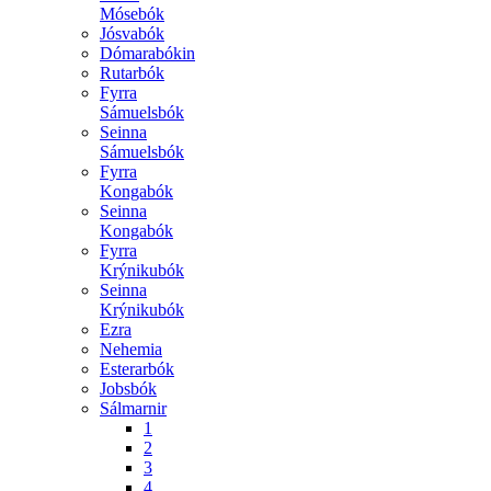
Mósebók
Jósvabók
Dómarabókin
Rutarbók
Fyrra
Sámuelsbók
Seinna
Sámuelsbók
Fyrra
Kongabók
Seinna
Kongabók
Fyrra
Krýnikubók
Seinna
Krýnikubók
Ezra
Nehemia
Esterarbók
Jobsbók
Sálmarnir
1
2
3
4