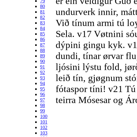
er ein veldigur Guð
79
80
undurverk innir, mát
81
82
Við tínum armi tú loys
83
84
Sela.
v17
Vøtnini sóu
85
86
dýpini gingu kyk.
v
87
88
dundi, tínar ørvar fl
89
90
ljósini lýstu fold, jø
91
92
leið tín, gjøgnum stó
93
94
fótaspor tíni!
v21
Tú 
95
96
teirra Mósesar og Ár
97
98
99
100
101
102
103