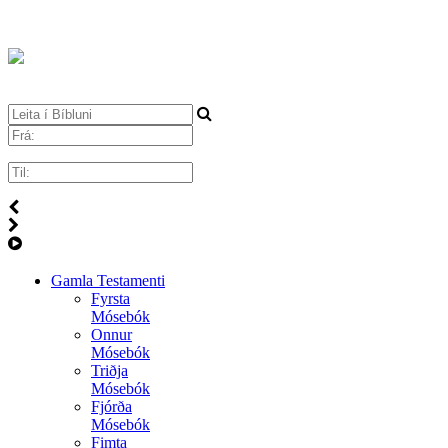
Gamla Testamenti
Fyrsta
Mósebók
Onnur
Mósebók
Triðja
Mósebók
Fjórða
Mósebók
Fimta