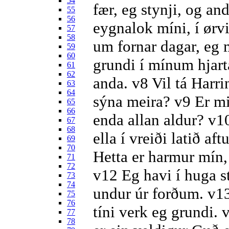
54
fær, eg stynji, og an
55
56
eygnalok míni, í ørvi
57
58
um fornar dagar, eg m
59
60
grundi í mínum hjar
61
62
anda.
v8
Vil tá Harri
63
64
sýna meira?
v9
Er mi
65
66
enda allan aldur?
v1
67
68
ella í vreiði latið af
69
70
Hetta er harmur mín,
71
72
v12
Eg havi í huga st
73
74
undur úr forðum.
v1
75
76
tíni verk eg grundi.
77
78