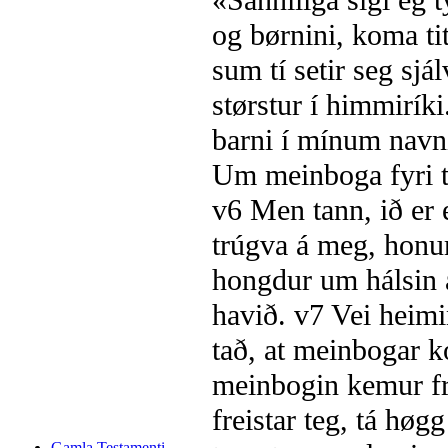
«Sanniliga sigi eg 
og børnini, koma tit
sum tí setir seg sjá
størstur í himmirík
barni í mínum navn
Um meinboga fyri
v6
Men tann, ið er 
trúgva á meg, honum
hongdur um hálsin 
havið.
v7
Vei heimi
tað, at meinbogar k
meinbogin kemur f
freistar teg, tá høgg
Gamla Testamenti