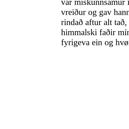
var miskunnsamur 
vreiður og gav hann
rindað aftur alt tað
himmalski faðir mín
fyrigeva ein og hv