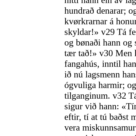
hitti hann ein av 
hundrað denarar; o
kvørkrarnar á honu
skyldar!»
v29
Tá fe
og bønaði hann og s
tær tað!»
v30
Men ha
fangahús, inntil ha
ið nú lagsmenn hans
ógvuliga harmir; o
tilganginum.
v32
Tá
sigur við hann: «Tí
eftir, tí at tú baðst
vera miskunnsamur 