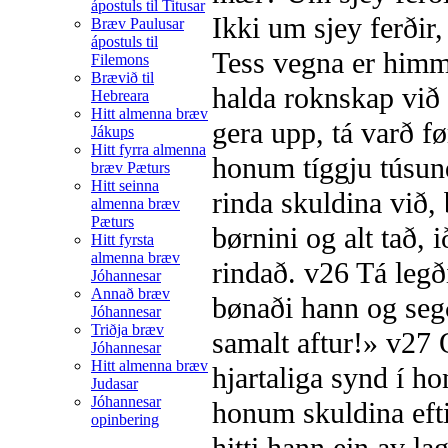
ápostuls til Titusar
Ikki um sjey ferðir,
Bræv Paulusar
ápostuls til
Tess vegna er himmi
Filemons
Brævið til
halda roknskap vi
Hebreara
Hitt almenna bræv
gera upp, tá varð fø
Jákups
Hitt fyrra almenna
honum tíggju túsund
bræv Pæturs
Hitt seinna
rinda skuldina við,
almenna bræv
Pæturs
børnini og alt tað, 
Hitt fyrsta
almenna bræv
rindað.
v26
Tá legð
Jóhannesar
Annað bræv
bønaði hann og segð
Jóhannesar
Triðja bræv
samalt aftur!»
v27
O
Jóhannesar
Hitt almenna bræv
hjartaliga synd í 
Judasar
Jóhannesar
honum skuldina eft
opinbering