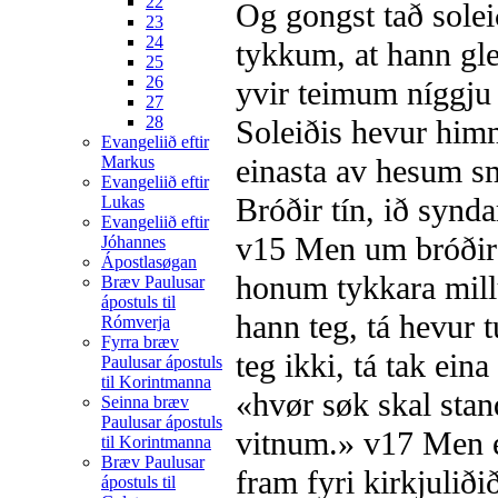
22
Og gongst tað soleið
23
24
tykkum, at hann gl
25
26
yvir teimum níggju o
27
28
Soleiðis hevur himmal
Evangeliið eftir
Markus
einasta av hesum sm
Evangeliið eftir
Bróðir tín, ið synda
Lukas
Evangeliið eftir
v15
Men um bróðir tí
Jóhannes
Ápostlasøgan
honum tykkara millu
Bræv Paulusar
ápostuls til
hann teg, tá hevur 
Rómverja
Fyrra bræv
teg ikki, tá tak eina 
Paulusar ápostuls
til Korintmanna
«hvør søk skal stan
Seinna bræv
Paulusar ápostuls
vitnum.»
v17
Men er
til Korintmanna
Bræv Paulusar
fram fyri kirkjuliði
ápostuls til