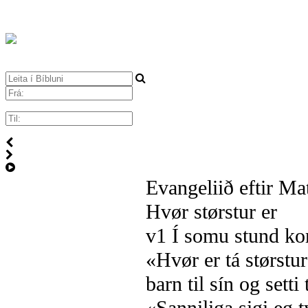
Evangeliið eftir Mat
Hvør størstur er
v1
Í somu stund kom
«Hvør er tá størstu
barn til sín og setti