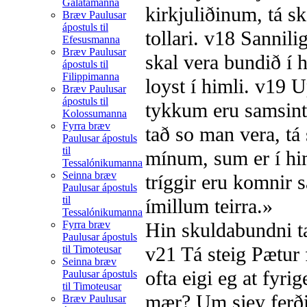
Galatamanna
kirkjuliðinum, tá s
Bræv Paulusar
ápostuls til
tollari.
v18
Sannilig
Efesusmanna
Bræv Paulusar
skal vera bundið í h
ápostuls til
Filippimanna
loyst í himli.
v19
Up
Bræv Paulusar
ápostuls til
tykkum eru samsinti
Kolossumanna
Fyrra bræv
tað so man vera, tá
Paulusar ápostuls
til
mínum, sum er í h
Tessalónikumanna
Seinna bræv
tríggir eru komnir 
Paulusar ápostuls
til
ímillum teirra.»
Tessalónikumanna
Fyrra bræv
Hin skuldabundni t
Paulusar ápostuls
v21
Tá steig Pætur 
til Timoteusar
Seinna bræv
ofta eigi eg at fyr
Paulusar ápostuls
til Timoteusar
mær? Um sjey ferð
Bræv Paulusar