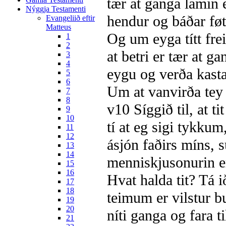
tær at ganga lamin e
Nýggja Testamenti
hendur og báðar føt
Evangeliið eftir
Matteus
Og um eyga títt freis
1
2
at betri er tær at g
3
4
eygu og verða kastað
5
6
Um at vanvirða tey
7
8
v10
Síggið til, at t
9
10
tí at eg sigi tykkum
11
12
ásjón faðirs míns,
13
14
menniskjusonurin er 
15
16
Hvat halda tit? Tá 
17
18
teimum er vilstur bu
19
20
níti ganga og fara ti
21