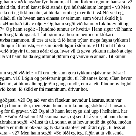
; og hann varð klagaður fyri honum, at hann forkom ognum hansara.
v2
d títt, tí at tú kanst ikki standa fyri húshaldinum longur!»
v3
Men
elta eri eg ikki mentur, at bidda komi eg mær ikki.
v4
Nú veit eg,
llaði til sín hvønn tann einasta av teimum, sum vóru í skuld hjá
 «Hundrað føt av olju.» Og hann segði við hann: «Tak bræv títt og
?» Og hann segði: «Hundrað tunnur av hveiti.» Hann sigur við hann:
ið seg klókliga at. Tí at børnini at hesum heimi eru klókari
ísa mammon, til tess at teir, tá ið hann trýtur, mega fagna tykkum í
tuligur í tí minsta, er eisini órættuligur í stórum.
v11
Um tit tí ikki
erið trúgvir í tí, sum aðrir eiga, hvør vil tá geva tykkum nakað at eiga
la vil hann halda seg aftur at øðrum og vanvirða annan. Tit kunnu
n segði við teir: «Tit eru teir, sum gera tykkum sjálvar rættvísar í
 eygum.
v16
Lógin og profetarnir guldu, til Jóhannes kom; síðan hevur
ættari, at himmalin og jørðin ganga undir, enn at eitt flindur av lógini
t við konu, ið skild er frá manninum, drívur hor.
g góðgæti.
v20
Og tað var ein fátækur, nevndur Lázarus, sum var
 hjá hinum ríka; men eisini hundarnir komu og sloktu sár hansara.
 fór til gravar.
v23
Og tá ið hann læt eygu síni upp í helheimi, har
i: «Faðir Ábraham! Miskunna mær, og send Lázarus, at hann kann
raham segði: «Minst tú til, sonur, at tú hevur notið títt góða, meðan
tta er millum okkara og tykkara staðfest eitt óført dýpi, til tess at
kkara.»
v27
Men hann segði: «So biði eg teg, faðir, at tú vilt senda