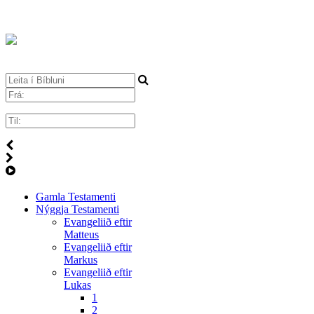
Gamla Testamenti
Nýggja Testamenti
Evangeliið eftir
Matteus
Evangeliið eftir
Markus
Evangeliið eftir
Lukas
1
2