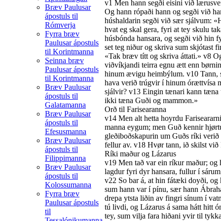
v1
Men hann segði eisini við lærusve
Bræv Paulusar
Og hann rópaði hann og segði við hann
ápostuls til
húshaldarin segði við sær sjálvum: «H
Rómverja
hvat eg skal gera, fyri at tey skulu ta
Fyrra bræv
húsbónda hansara, og segði við hin 
Paulusar ápostuls
set teg niður og skriva sum skjótast 
til Korintmanna
«Tak bræv títt og skriva áttati.»
v8
Og 
Seinna bræv
viðvíkjandi teirra egnu ætt enn børnin
Paulusar ápostuls
hinum ævigu heimbýlum.
v10
Tann, s
til Korintmanna
hava verið trúgvir í hinum órættvísa 
Bræv Paulusar
sjálvir?
v13
Eingin tænari kann tæna t
ápostuls til
ikki tæna Guði og mammon.»
Galatamanna
Orð til Farisearanna
Bræv Paulusar
v14
Men alt hetta hoyrdu Fariseararni
ápostuls til
manna eygum; men Guð kennir hjørtu 
Efesusmanna
gleðiboðskapurin um Guðs ríki verið b
Bræv Paulusar
fellur av.
v18
Hvør tann, ið skilst við 
ápostuls til
Ríki maður og Lázarus
Filippimanna
v19
Men tað var ein ríkur maður; og h
Bræv Paulusar
lagdur fyri dyr hansara, fullur í sáru
ápostuls til
v22
So bar á, at hin fátæki doyði, og
Kolossumanna
sum hann var í pínu, sær hann Ábraha
Fyrra bræv
drepa ytsta liðin av fingri sínum í va
Paulusar ápostuls
tú livdi, og Lázarus á sama hátt hitt
til
tey, sum vilja fara hiðani yvir til tyk
Tessalónikumanna