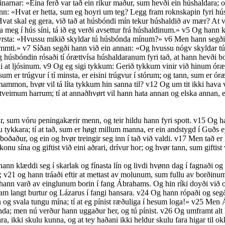
inarnar: «Eina ferð var tað ein ríkur maður, sum hevði ein húshaldara
: «Hvat er hetta, sum eg hoyri um teg? Legg fram roknskapin fyri húshal
vat skal eg gera, við tað at húsbóndi mín tekur húshaldið av mær? At v
ka meg í hús síni, tá ið eg verði avsettur frá húshaldinum.»
v5
Og hann ka
fyrsta: «Hvussu mikið skyldar tú húsbónda mínum?»
v6
Men hann segði:
fimmti.»
v7
Síðan segði hann við ein annan: «Og hvussu nógv skyldar tú
húsbóndin rósaði tí órættvísa húshaldaranum fyri tað, at hann hevði bor
i at ljósinum.
v9
Og eg sigi tykkum: Gerið tykkum vinir við hinum órættv
um er trúgvur í tí minsta, er eisini trúgvur í stórum; og tann, sum er óræt
mammon, hvør vil tá líta tykkum hin sanna til?
v12
Og um tit ikki hava v
veimum harrum; tí at annaðhvørt vil hann hata annan og elska annan, el
r, sum vóru peningakærir menn, og teir hildu hann fyri spott.
v15
Og han
tykkara; tí at tað, sum er høgt millum manna, er ein andstygd í Guðs
oðaður, og ein og hvør treingir seg inn í tað við valdi.
v17
Men tað er l
konu sína og giftist við eini aðrari, drívur hor; og hvør tann, sum giftis
ann klæddi seg í skarlak og fínasta lín og livdi hvønn dag í fagnaði o
m;
v21
og hann tráaði eftir at mettast av molunum, sum fullu av borðinum
 hann varð av einglunum borin í fang Ábrahams. Og hin ríki doyði við og
m langt burtur og Lázarus í fangi hansara.
v24
Og hann rópaði og segð
tn og svala tungu mína; tí at eg pínist ræðuliga í hesum loga!»
v25
Men Áb
 ónda; men nú verður hann uggaður her, og tú pínist.
v26
Og umframt alt he
kara, ikki skulu kunna, og at tey haðani ikki heldur skulu fara higar til o