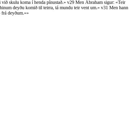
ikki við skulu koma í henda pínustað.»
v29
Men Ábraham sigur: «Teir
inum deyðu komið til teirra, tá mundu teir vent um.»
v31
Men hann
pp frá deyðum.»»