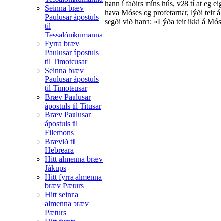
hann í faðirs míns hús,
v28
tí at eg e
Seinna bræv
hava Móses og profetarnar, lýði teir á
Paulusar ápostuls
segði við hann: «Lýða teir ikki á Mós
til
Tessalónikumanna
Fyrra bræv
Paulusar ápostuls
til Timoteusar
Seinna bræv
Paulusar ápostuls
til Timoteusar
Bræv Paulusar
ápostuls til Titusar
Bræv Paulusar
ápostuls til
Filemons
Brævið til
Hebreara
Hitt almenna bræv
Jákups
Hitt fyrra almenna
bræv Pæturs
Hitt seinna
almenna bræv
Pæturs