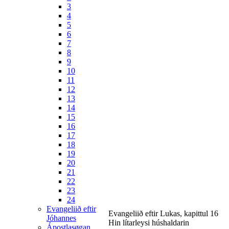
3
4
5
6
7
8
9
10
11
12
13
14
15
16
17
18
19
20
21
22
23
24
Evangeliið eftir
Evangeliið eftir Lukas, kapittul 16
Jóhannes
Hin lítarleysi húshaldarin
Ápostlasøgan