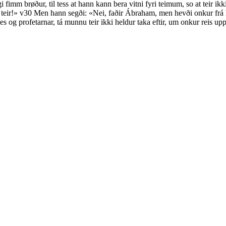
igi fimm brøður, til tess at hann kann bera vitni fyri teimum, so at teir 
 teir!»
v30
Men hann segði: «Nei, faðir Ábraham, men hevði onkur frá h
es og profetarnar, tá munnu teir ikki heldur taka eftir, um onkur reis u