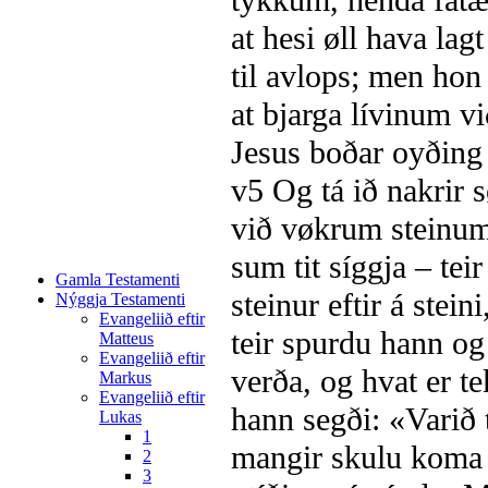
tykkum, henda fátæk
at hesi øll hava lag
til avlops; men hon
at bjarga lívinum vi
Jesus boðar oyðing
v5
Og tá ið nakrir 
við vøkrum steinu
sum tit síggja – tei
Gamla Testamenti
steinur eftir á stei
Nýggja Testamenti
Evangeliið eftir
teir spurdu hann og
Matteus
Evangeliið eftir
verða, og hvat er te
Markus
Evangeliið eftir
hann segði: «Varið ty
Lukas
1
mangir skulu koma 
2
3