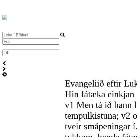
Evangeliið eftir Luk
Hin fátæka einkjan
v1
Men tá ið hann h
tempulkistuna;
v2
o
tveir smápeningar í