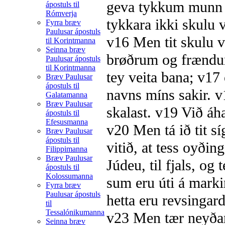
geva tykkum munn 
ápostuls til
Rómverja
tykkara ikki skulu 
Fyrra bræv
Paulusar ápostuls
v16
Men tit skulu v
til Korintmanna
Seinna bræv
brøðrum og frænd
Paulusar ápostuls
til Korintmanna
tey veita bana;
v17
Bræv Paulusar
ápostuls til
navns míns sakir.
v
Galatamanna
Bræv Paulusar
skalast.
v19
Við áhal
ápostuls til
Efesusmanna
v20
Men tá ið tit s
Bræv Paulusar
ápostuls til
vitið, at tess oyðin
Filippimanna
Bræv Paulusar
Júdeu, til fjals, og
ápostuls til
Kolossumanna
sum eru úti á markin
Fyrra bræv
Paulusar ápostuls
hetta eru revsingard
til
Tessalónikumanna
v23
Men tær neyðar
Seinna bræv