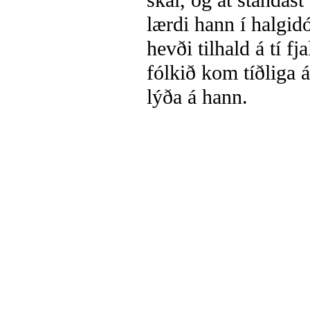
skal, og at standas
lærdi hann í halgi
hevði tilhald á tí f
fólkið kom tíðliga á
lýða á hann.