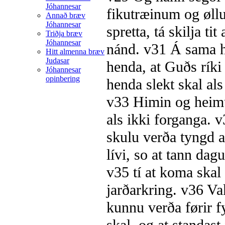
Jóhannesar
fikutræinum og øl
Annað bræv
Jóhannesar
spretta, tá skilja t
Triðja bræv
Jóhannesar
nánd.
v31
Á sama hát
Hitt almenna bræv
Judasar
henda, at Guðs ríki
Jóhannesar
opinbering
henda slekt skal als
v33
Himin og heimu
als ikki forganga.
v
skulu verða tyngd a
lívi, so at tann da
v35
tí at koma skal
jarðarkring.
v36
Vak
kunnu verða førir 