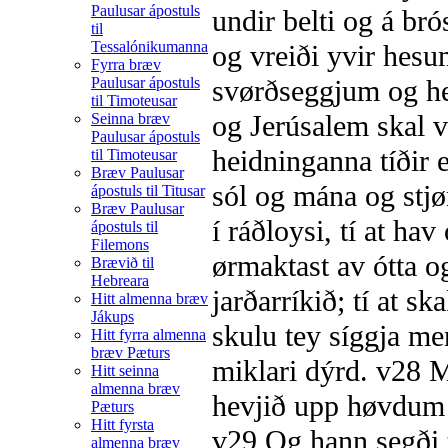
Paulusar ápostuls
undir belti og á bró
til
Tessalónikumanna
og vreiði yvir hesu
Fyrra bræv
Paulusar ápostuls
svørðseggjum og hert
til Timoteusar
og Jerúsalem skal v
Seinna bræv
Paulusar ápostuls
heidninganna tíðir e
til Timoteusar
Bræv Paulusar
sól og mána og stjø
ápostuls til Titusar
Bræv Paulusar
í ráðloysi, tí at ha
ápostuls til
Filemons
ørmaktast av ótta og
Brævið til
Hebreara
jarðarríkið; tí at s
Hitt almenna bræv
Jákups
skulu tey síggja me
Hitt fyrra almenna
bræv Pæturs
miklari dýrd.
v28
Me
Hitt seinna
almenna bræv
hevjið upp høvdum t
Pæturs
Hitt fyrsta
v29
Og hann segði t
almenna bræv