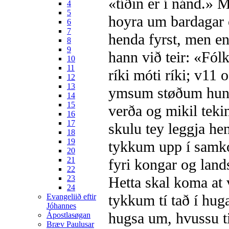
«tíðin er í nánd.» 
4
5
hoyra um bardagar og
6
7
henda fyrst, men en
8
9
hann við teir: «Fólk
10
11
ríki móti ríki;
v11
og
12
13
ymsum støðum hungur
14
15
verða og mikil teki
16
17
skulu tey leggja h
18
19
tykkum upp í samk
20
21
fyri kongar og lan
22
23
Hetta skal koma at 
24
tykkum tí tað í hug
Evangeliið eftir
Jóhannes
hugsa um, hvussu ti
Ápostlasøgan
Bræv Paulusar