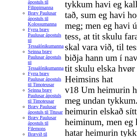
tykkum havi eg kall
ápostuls til
Filippimanna
tað, sum eg havi h
Bræv Paulusar
ápostuls til
meg; men eg havi út
Kolossumanna
Fyrra bræv
tess, at tit skulu f
Paulusar ápostuls
til
skal vara við, til te
Tessalónikumanna
Seinna bræv
biðja hann um í n
Paulusar ápostuls
til
tit skulu elska hvør
Tessalónikumanna
Fyrra bræv
Heimsins hat
Paulusar ápostuls
til Timoteusar
v18
Um heimurin hat
Seinna bræv
Paulusar ápostuls
meg undan tykkum
til Timoteusar
Bræv Paulusar
heimurin elskað sítt
ápostuls til Titusar
Bræv Paulusar
heiminum, men eg h
ápostuls til
Filemons
hatar heimurin ty
Brævið til