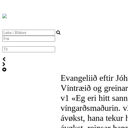
Evangeliið eftir Jóh
Víntræið og greina
v1
«Eg eri hitt sann
víngarðsmaðurin.
v
ávøkst, hana tekur 