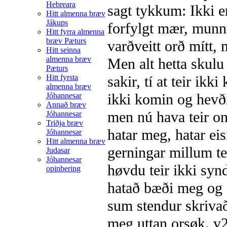
Hebreara
sagt tykkum: Ikki er
Hitt almenna bræv
Jákups
forfylgt mær, munnu
Hitt fyrra almenna
bræv Pæturs
varðveitt orð mítt, 
Hitt seinna
almenna bræv
Men alt hetta skulu
Pæturs
Hitt fyrsta
sakir, tí at teir ik
almenna bræv
ikki komin og hevði 
Jóhannesar
Annað bræv
men nú hava teir on
Jóhannesar
Triðja bræv
hatar meg, hatar eis
Jóhannesar
Hitt almenna bræv
gerningar millum te
Judasar
Jóhannesar
høvdu teir ikki synd
opinbering
hatað bæði meg og 
sum stendur skrivað 
meg uttan orsøk.
v