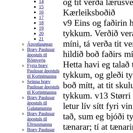
og tit verða lærusve
14
15
Kærleiksboðið
16
17
v9
Eins og faðirin 
18
19
tykkum. Verðið ver
20
21
míni, tá verða tit 
Ápostlasøgan
Bræv Paulusar
hildið boð faðirs m
ápostuls til
Rómverja
Hetta havi eg talað t
Fyrra bræv
Paulusar ápostuls
tykkum, og gleði t
til Korintmanna
Seinna bræv
boð mítt, at tit sku
Paulusar ápostuls
til Korintmanna
tykkum.
v13
Størri
Bræv Paulusar
ápostuls til
letur lív sítt fyri vi
Galatamanna
Bræv Paulusar
tað, sum eg bjóði 
ápostuls til
Efesusmanna
tænarar; tí at tænar
Bræv Paulusar