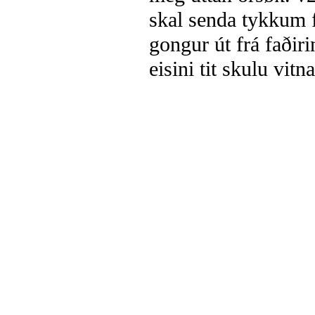
skal senda tykkum f
gongur út frá faðir
eisini tit skulu vitn