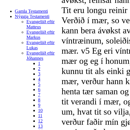
ávøkst, reinsar hann
Tit eru longu reinir
Gamla Testamenti
Nýggja Testamenti
Verðið í mær, so ve
Evangeliið eftir
Matteus
kann bera ávøkst av
Evangeliið eftir
Markus
víntræinum, soleiðis
Evangeliið eftir
Lukas
mær.
v5
Eg eri vínt
Evangeliið eftir
Jóhannes
mær og eg í honum, 
1
2
kunnu tit als einki 
3
mær, verður hann ka
4
5
henta tær saman og 
6
7
tit verandi í mær, 
8
9
um, hvat tit so vilj
10
11
verður faðir mín gjø
12
13